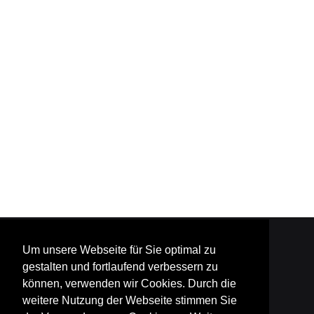
fab
fab
fab
Um unsere Webseite für Sie optimal zu
gestalten und fortlaufend verbessern zu
können, verwenden wir Cookies. Durch die
fa-
fa-
fa-
weitere Nutzung der Webseite stimmen Sie