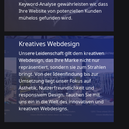
Keyword-Analyse gewährleisten wir, dass
Ihre Website von potenziellen Kunden
mühelos gefunden wird.
Kreatives Webdesign
Unsere Leidenschaft gilt dem kreativen
Webdesign, das Ihre Marke nicht nur
repräsentiert, sondern sie zum Strahlen
bringt. Von der Ideenfindung bis zur
Umsetzung liegt unser Fokus auf
Ästhetik, Nutzerfreundlichkeit und
responsivem Design. Tauchen Sie mit
uns ein in die Welt des innovativen und
kreativen Webdesigns.