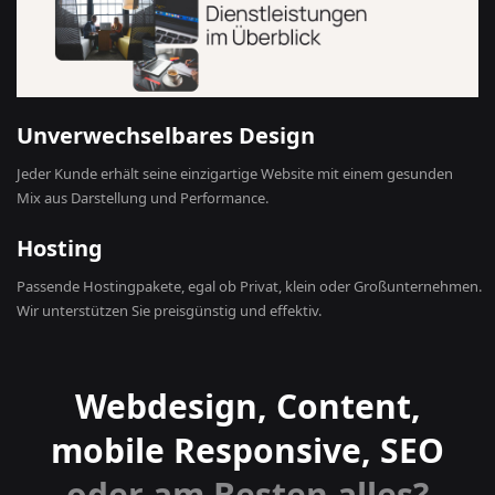
Unverwechselbares Design
Jeder Kunde erhält seine einzigartige Website mit einem gesunden
Mix aus Darstellung und Performance.
Hosting
Passende Hostingpakete, egal ob Privat, klein oder Großunternehmen.
Wir unterstützen Sie preisgünstig und effektiv.
Webdesign, Content,
mobile Responsive, SEO
oder am Besten alles?