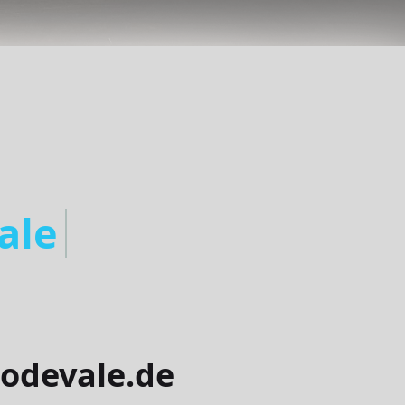
odevale
odevale.de